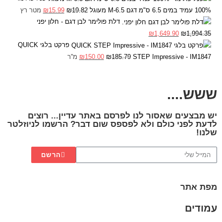
100% עמיד במים 6.5 ס"מ דגם 6.5-M מעוגל
19.82
₪
15.99
₪
מטר רץ
דלת פולימר לבן דגם - חלון יפני
₪
1,649.90
₪
1,994.35
פרקט בלגי QUICK
STEP Impressive - IM1847
185.79
₪
150.00
₪
מ''ר
ששש....
יש מבצעים שאסור לנו לפרסם באתר עדיין... רוצים
לדעת לפני כולם ולא לפספס שום דבר? הרשמו לניוזלטר
שלנו!
הרשם
מפת אתר
עמודים