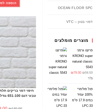
הוספה לסל
OCEAN FLOOR SPC
דמוי בטון – VTC
-24%
מוצרים מומלצים
פרקט גרמני
KRONO super
natural classic
5543
₪
79.00
₪
94.59
מ''ר
פנל פולימרי
100% עמיד
טבעי דגם 651-100 גודל 50*120עובי 2
במים 17.9 ס"מ
LPC-33
9.00
₪
130.00