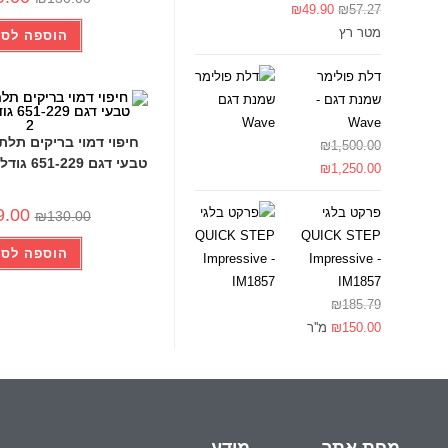
₪
49.90
₪
57.27
מטר רץ
הוספה לסל
דלת פולימר
שמנת דגם -
Wave
-24%
₪
1,500.00
טבעי דגם 651-229 גודל 50*120עובי 2
₪
1,250.00
9.00
פרקט בלגי
₪
130.00
QUICK STEP
הוספה לסל
Impressive -
IM1857
₪
185.79
150.00
₪
מ''ר