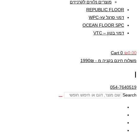
מוצרים נלווים לקרניזים
REPUBLIC FLOOR
דמוי סרגל עץ-WPC
OCEAN FLOOR SPC
דמוי בטון – VTC
Cart
0
₪
0.00
משלוח חינם בקניה מ - 1990₪
|
054-7640519
Search
חנות אונליין
אודותינו
מאמרים
צור קשר