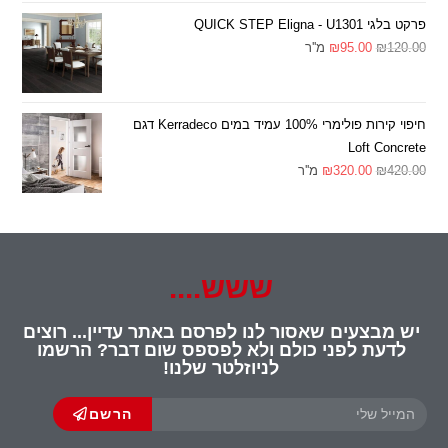
פרקט בלגי QUICK STEP Eligna - U1301
120.00
₪
95.00
₪
מ''ר
חיפוי קירות פולימרי 100% עמיד במים Kerradeco דגם
Loft Concrete
420.00
₪
320.00
₪
מ''ר
ששש....
יש מבצעים שאסור לנו לפרסם באתר עדיין... רוצים
לדעת לפני כולם ולא לפספס שום דבר? הרשמו
לניוזלטר שלנו!
הרשם