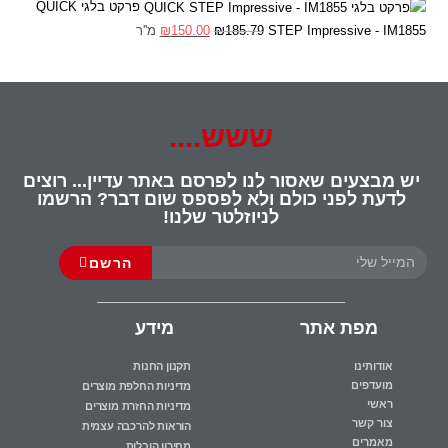
פרקט בלגי QUICK
STEP Impressive - IM1855
185.79
₪
150.00
₪
מ''ר
ששש....
יש מבצעים שאסור לנו לפרסם באתר עדיין... רוצים
לדעת לפני כולם ולא לפספס שום דבר? הרשמו
לניוזלטר שלנו!
הרשם
מפת אתר
מידע
אודותינו
תקנון החנות
מועדפים
מדיניות החלפת מוצרים
ראשי
מדיניות החזרת מוצרים
צור קשר
הוראות להרכבה עצמית
מאמרים
מחירון הובלות