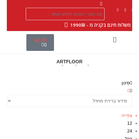
|
משלוח חינם בקניה מ - 1990₪
₪
0.00
0
ARTFLOOR
>
מוצרים
>
פרקטים
>
ARTFLOOR
סינון
צפייה:
12
24
הכל