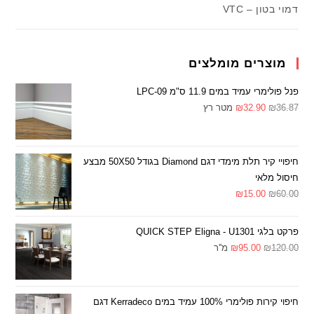
דמוי בטון – VTC
מוצרים מומלצים
פנל פולימרי עמיד במים 11.9 ס"מ LPC-09
36.87
₪
32.90
₪
מטר רץ
חיפויי קיר תלת מימדי דגם Diamond בגודל 50X50 מבצע
חיסול מלאי
₪
15.00
₪
60.00
פרקט בלגי QUICK STEP Eligna - U1301
120.00
₪
95.00
₪
מ''ר
חיפוי קירות פולימרי 100% עמיד במים Kerradeco דגם