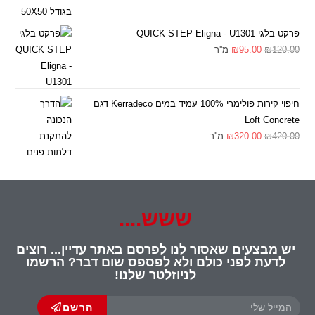
פרקט בלגי QUICK STEP Eligna - U1301
120.00
₪
95.00
₪
מ''ר
חיפוי קירות פולימרי 100% עמיד במים Kerradeco דגם
Loft Concrete
420.00
₪
320.00
₪
מ''ר
ששש....
יש מבצעים שאסור לנו לפרסם באתר עדיין... רוצים
לדעת לפני כולם ולא לפספס שום דבר? הרשמו
לניוזלטר שלנו!
הרשם