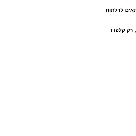
אים
לדלתות
רק קלפו ו