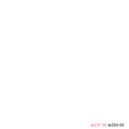
₪
237.50
₪
250.00