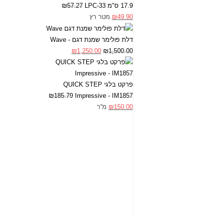
17.9 ס"מ LPC-33
57.27
₪
49.90
₪
מטר רץ
דלת פולימר שמנת דגם - Wave
₪
1,250.00
₪
1,500.00
פרקט בלגי QUICK STEP
₪
185.79
Impressive - IM1857
150.00
₪
מ''ר