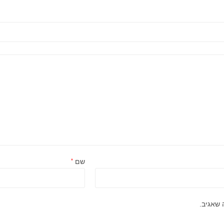
שם
*
 שאגיב.