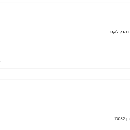
ם מדקולוקס
10
D”