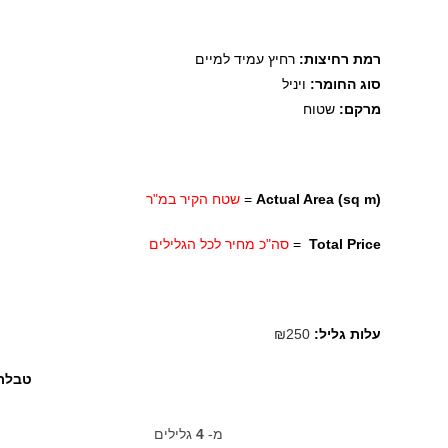
רמת רחיצות:
רחיץ עמיד למיים
סוג החומר:
ויניל
מרקם:
שטוח
Actual Area (sq m)
=
שטח הקיר במ"ר
Total Price
=
סה"כ מחיר לכל הגלילים
עלות גליל:
₪250
טבלת 
מ-
4
גלילים