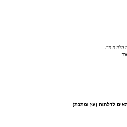
 תלת מימד
,
רד
אים
לדלתות (עץ ומתכת)