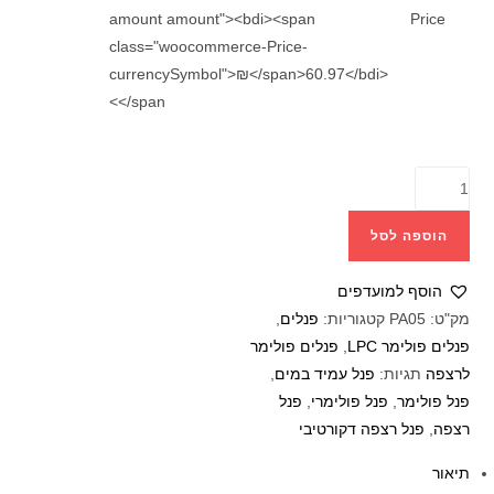
amount amount"><bdi><span
Price
class="woocommerce-Price-
currencySymbol">₪</span>60.97</bdi>
</span>
הוספה לסל
הוסף למועדפים
מק"ט:
PA05
קטגוריות:
פנלים
,
פנלים פולימר LPC
,
פנלים פולימר
לרצפה
תגיות:
פנל עמיד במים
,
פנל פולימר
,
פנל פולימרי
,
פנל
רצפה
,
פנל רצפה דקורטיבי
תיאור