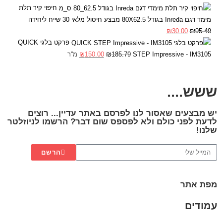
חיפוי קיר תלת
מימד דגם Inreda בגודל 80X62.5 מבצע חיסול מלאי 30 שייח ליחידה
₪
30.00
₪
95.49
פרקט בלגי QUICK
STEP Impressive - IM3105
185.79
₪
150.00
₪
מ''ר
ששש....
יש מבצעים שאסור לנו לפרסם באתר עדיין... רוצים
לדעת לפני כולם ולא לפספס שום דבר? הרשמו לניוזלטר
שלנו!
הרשם
מפת אתר
עמודים